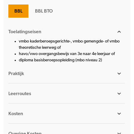
BBL
BBL BTO
Toelatingseisen
vmbo kaderberoepsgerichte-, vmbo gemengde- of vmbo
theoretische leerweg of
havo/vwo overgangsbewijs van 3e naar 4e leerjaar of
diploma basisberoepsopleiding (mbo niveau 2)
Praktijk
Leerroutes
Kosten
Overige Kosten