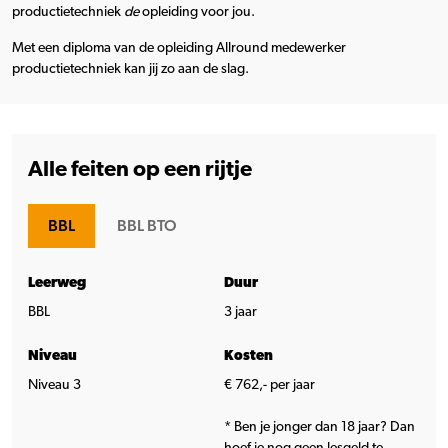
productietechniek
de
opleiding voor jou.
Met een diploma van de opleiding Allround medewerker
productietechniek kan jij zo aan de slag.
Alle feiten op een rijtje
BBL
BBL BTO
Leerweg
Duur
BBL
3 jaar
Niveau
Kosten
Niveau 3
€ 762,- per jaar
* Ben je jonger dan 18 jaar? Dan
hoef je nog geen lesgeld te