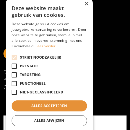
×
Deze website maakt
gebruik van cookies.
Deze website gebruikt cookies om
jouwgebruikerservaring te verbeteren. Door
onze website te gebruiken, stem je in met
alle cookies in overeenstemming met ons
Cookiebeleid.
Lees verder
STRIKT NOODZAKELIJK
https://www.linkedin.com/school/mboamersfoort
https://www.instagram.com/mboamersfoort/
https://www.facebook.com/MBOAmersfoort
https://www.youtube.com/channel/UCQTy6iqL
https://www.tiktok.com/@mboamersfoort
PRESTATIE
Disclaimer
TARGETING
Privacy- en cookieverklaring
FUNCTIONEEL
Copyright 2025
NIET-GECLASSIFICEERD
ALLES ACCEPTEREN
ALLES AFWIJZEN