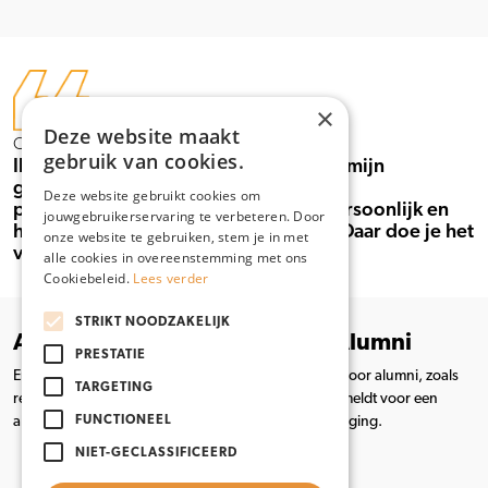
×
Deze website maakt
Corianne Hofman
gebruik van cookies.
Ik krijg vaak praktische vragen tijdens mijn
gastlessen als kraamverzorgende en
Deze website gebruikt cookies om
praktijkopleider. Dit maakt mijn les persoonlijk en
jouwgebruikerservaring te verbeteren. Door
het zorgt voor enthousiaste reacties. Daar doe je het
onze website te gebruiken, stem je in met
voor!
alle cookies in overeenstemming met ons
Cookiebeleid.
Lees verder
STRIKT NOODZAKELIJK
Aanmelden MBO Amersfoort Alumni
PRESTATIE
Er staan verschillende evenementen op de agenda voor alumni, zoals
TARGETING
reünies, stagemarkten en open dagen. Als je je aanmeldt voor een
FUNCTIONEEL
alumni netwerk, ontvang je automatisch een uitnodiging.
NIET-GECLASSIFICEERD