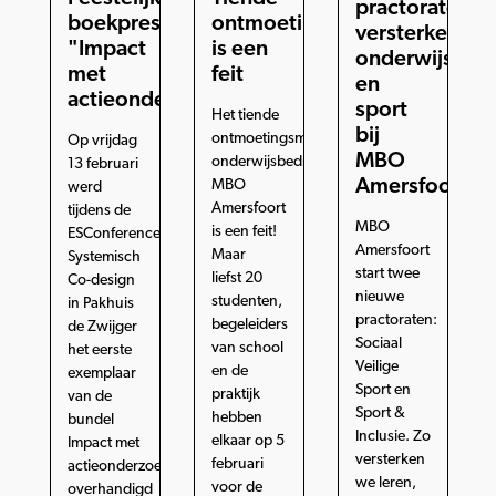
practoraten
boekpresentatie
ontmoetingsdag
versterken
"Impact
is een
onderwijs
met
feit
en
actieonderzoek"
sport
Het tiende
bij
ontmoetingsmoment
Op vrijdag
MBO
onderwijsbedrijven
13 februari
Amersfoort
MBO
werd
Amersfoort
tijdens de
MBO
is een feit!
ESConference
Amersfoort
Maar
Systemisch
start twee
liefst 20
Co-design
nieuwe
studenten,
in Pakhuis
practoraten:
begeleiders
de Zwijger
Sociaal
van school
het eerste
Veilige
en de
exemplaar
Sport en
praktijk
van de
Sport &
hebben
bundel
Inclusie. Zo
elkaar op 5
Impact met
versterken
februari
actieonderzoek
we leren,
voor de
overhandigd