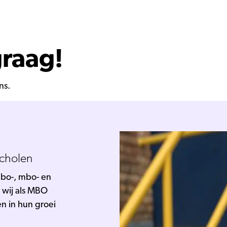
graag!
ns.
scholen
mbo-, mbo- en
 wij als MBO
n in hun groei