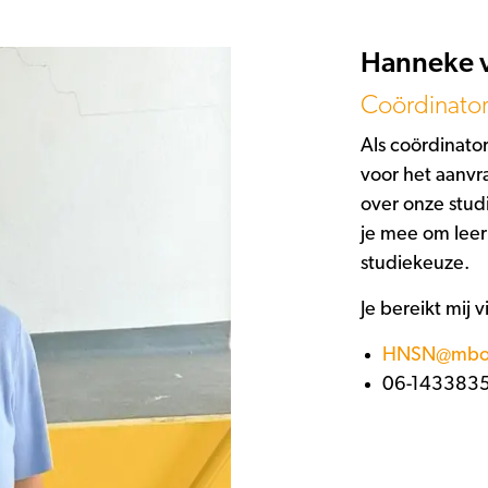
Hanneke v
Coördinator
Als coördinato
voor het aanvr
over onze stu
je mee om leer
studiekeuze.
Je bereikt mij v
HNSN@mboam
06-143383