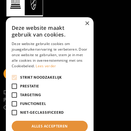
×
Deze website maakt
gebruik van cookies.
Deze website gebruikt cookies om
jouwgebruikerservaring te verbeteren. Door
onze website te gebruiken, stem je in met
alle cookies in overeenstemming met ons
Cookiebeleid.
Lees verder
STRIKT NOODZAKELIJK
https://www.linkedin.com/school/mboamersfoort
https://www.instagram.com/mboamersfoort/
https://www.facebook.com/MBOAmersfoort
https://www.youtube.com/channel/UCQTy6iqL
https://www.tiktok.com/@mboamersfoort
PRESTATIE
Disclaimer
TARGETING
Privacy- en cookieverklaring
FUNCTIONEEL
Copyright 2025
NIET-GECLASSIFICEERD
ALLES ACCEPTEREN