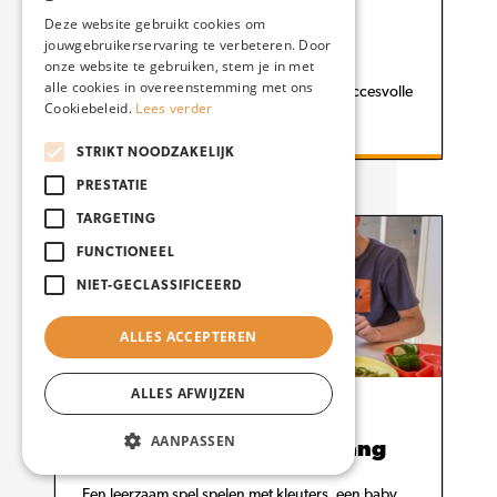
Sportacademie MBO
Amersfoort starten BSO
Deze website gebruikt cookies om
jouwgebruikerservaring te verbeteren. Door
onze website te gebruiken, stem je in met
Jochem Dekker, oud-student van de
alle cookies in overeenstemming met ons
Sportacademie MBO Amersfoort, start succesvolle
Cookiebeleid.
Lees verder
buitenschoolse opvang in Ermelo.
STRIKT NOODZAKELIJK
PRESTATIE
TARGETING
FUNCTIONEEL
NIET-GECLASSIFICEERD
ALLES ACCEPTEREN
ALLES AFWIJZEN
21 september 2023
AANPASSEN
Werken in de kinderopvang
Een leerzaam spel spelen met kleuters, een baby