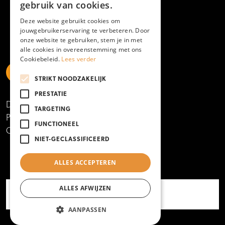
gebruik van cookies.
Deze website gebruikt cookies om
jouwgebruikerservaring te verbeteren. Door
onze website te gebruiken, stem je in met
alle cookies in overeenstemming met ons
Cookiebeleid.
Lees verder
STRIKT NOODZAKELIJK
https://www.linkedin.com/school/mboamersfoort
https://www.instagram.com/mboamersfoort/
https://www.facebook.com/MBOAmersfoort
https://www.youtube.com/channel/UCQTy6iqL
https://www.tiktok.com/@mboamersfoort
PRESTATIE
Disclaimer
TARGETING
Privacy- en cookieverklaring
FUNCTIONEEL
Copyright 2025
NIET-GECLASSIFICEERD
ALLES ACCEPTEREN
ALLES AFWIJZEN
AANPASSEN