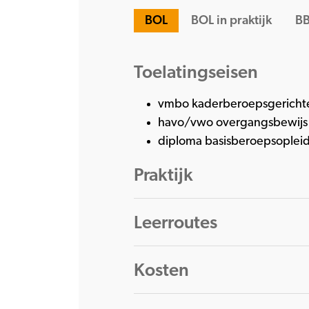
BOL
BOL in praktijk
BB
Toelatingseisen
vmbo kaderberoepsgerichte
havo/vwo overgangsbewijs v
diploma basisberoepsopleid
Praktijk
Leerroutes
Kosten