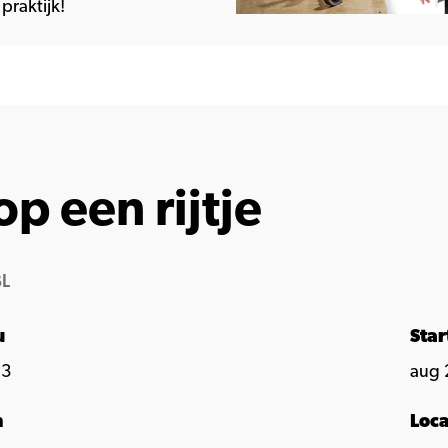
praktijk!
op een rijtje
L
u
Sta
 3
aug 
n
Loca