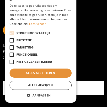
Deze website gebruikt cookies om
jouwgebruikerservaring te verbeteren. Door
onze website te gebruiken, stem je in met
alle cookies in overeenstemming met ons
Cookiebeleid.
Lees verder
STRIKT NOODZAKELIJK
https://www.linkedin.com/school/mboamersfoort
https://www.instagram.com/mboamersfoort/
https://www.facebook.com/MBOAmersfoort
https://www.youtube.com/channel/UCQTy6iqL
https://www.tiktok.com/@mboamersfoort
PRESTATIE
Disclaimer
TARGETING
Privacy- en cookieverklaring
FUNCTIONEEL
Copyright 2025
NIET-GECLASSIFICEERD
ALLES ACCEPTEREN
ALLES AFWIJZEN
AANPASSEN