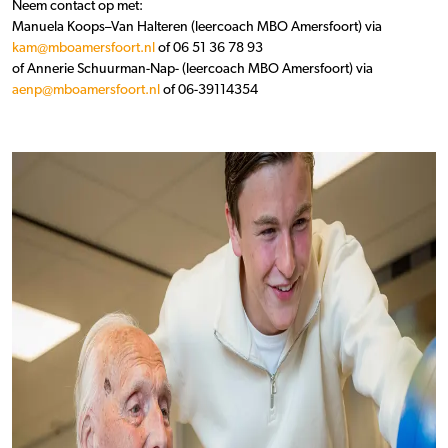
Neem contact op met:
Manuela Koops–Van Halteren (leercoach MBO Amersfoort) via
kam@mboamersfoort.nl
of 06 51 36 78 93
of Annerie Schuurman-Nap- (leercoach MBO Amersfoort) via
aenp@mboamersfoort.nl
of 06-39114354