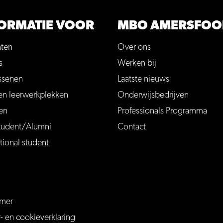
ORMATIE VOOR
MBO AMERSFOO
nten
Over ons
s
Werken bij
ssenen
Laatste nieuws
en leerwerkplekken
Onderwijsbedrijven
en
Professionals Programma
tudent/Alumni
Contact
tional student
imer
ersfoort
mersfoort/
m/MBOAmersfoort
be.com/channel/UCQTy6iqLXu4Q6_ZT-7j0UGw
y- en cookieverklaring