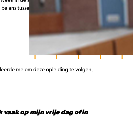
r week in de apotheek en gaat één dag per
 balans tussen werk en studie.
imuleerde me om deze opleiding te volgen,
vaak op mijn vrije dag of in