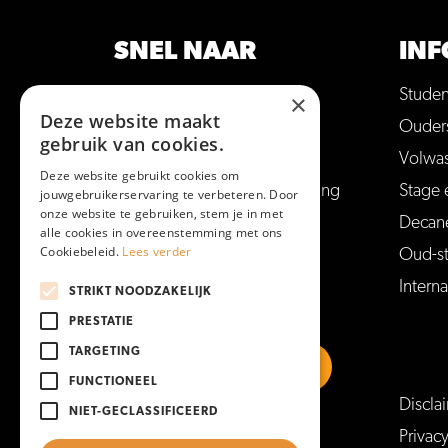
SNEL NAAR
INF
Opleidingen
Stude
×
Deze website maakt
Hulp bij studiekeuze
Ouder
gebruik van cookies.
Open dagen en meer
Volwa
Deze website gebruikt cookies om
Aanmelden voor een opleiding
Stage 
jouwgebruikerservaring te verbeteren. Door
onze website te gebruiken, stem je in met
Vakantie en vrije dagen
Decan
alle cookies in overeenstemming met ons
Cookiebeleid.
Lees verder
Veelgestelde vragen
Oud-s
Interna
STRIKT NOODZAKELIJK
PRESTATIE
TARGETING
FUNCTIONEEL
Discla
NIET-GECLASSIFICEERD
https://www.linkedin.com/school/mboam
https://www.instagram.com/mboa
https://www.facebook.co
https://www.youtu
Privac