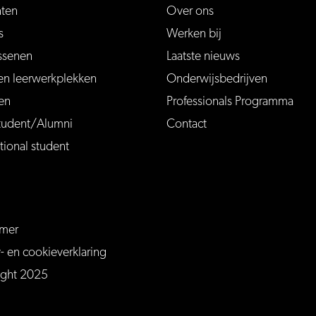
nten
Over ons
s
Werken bij
ssenen
Laatste nieuws
en leerwerkplekken
Onderwijsbedrijven
en
Professionals Programma
tudent/Alumni
Contact
tional student
imer
ersfoort
mersfoort/
m/MBOAmersfoort
be.com/channel/UCQTy6iqLXu4Q6_ZT-7j0UGw
y- en cookieverklaring
ight 2025