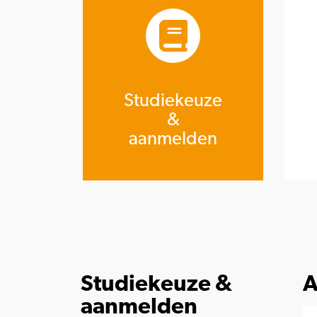
Studiekeuze
&
aanmelden
Studiekeuze &
A
aanmelden