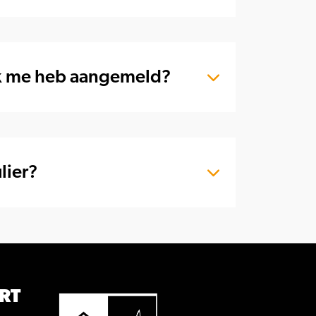
ik me heb aangemeld?
lier?
RT