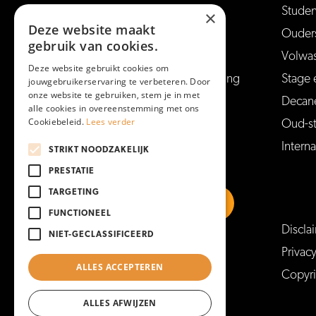
Opleidingen
Stude
×
Deze website maakt
Hulp bij studiekeuze
Ouder
gebruik van cookies.
Open dagen en meer
Volwa
Deze website gebruikt cookies om
Aanmelden voor een opleiding
Stage 
jouwgebruikerservaring te verbeteren. Door
onze website te gebruiken, stem je in met
Vakantie en vrije dagen
Decan
alle cookies in overeenstemming met ons
Cookiebeleid.
Lees verder
Veelgestelde vragen
Oud-s
Interna
STRIKT NOODZAKELIJK
PRESTATIE
TARGETING
FUNCTIONEEL
Discla
NIET-GECLASSIFICEERD
https://www.linkedin.com/school/mboam
https://www.instagram.com/mboa
https://www.facebook.co
https://www.youtu
Privac
ALLES ACCEPTEREN
Copyr
https://www.tiktok.com/@mboamersfoort
ALLES AFWIJZEN