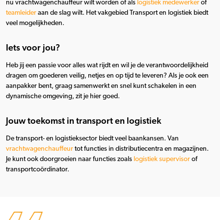
nu vrachtwagenchauffeur wilt worden of als
logistiek medewerker
of
teamleider
aan de slag wilt. Het vakgebied Transport en logistiek biedt
veel mogelijkheden.
Iets voor jou?
Heb jij een passie voor alles wat rijdt en w
il je de verantwoordelijkheid
dragen om goederen veilig
, netjes
en op tijd te leveren?
Als je ook
een
aanpakker bent, graag samenwerkt
en
snel
kunt schakelen in een
dynamische omgeving
, zit je hier goed
.
Jouw toekomst in transport en logistiek
De transport- en logistieksector biedt
veel
baankansen. Van
vrachtwagenchauffeur
tot functies in distributiecentra en magazijnen
.
Je kunt ook doorgroeien
naar functies zoals
logistiek supervisor
of
transportcoördinator.