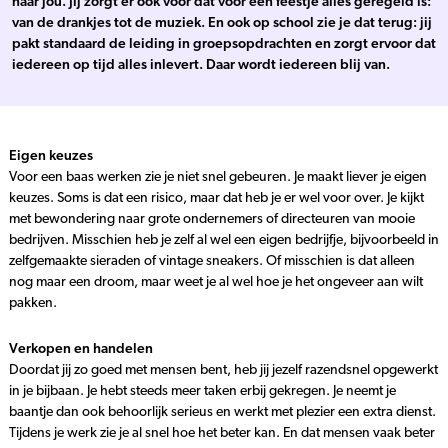
naar jou. Jij zorgt er ook voor dat voor een feestje alles geregeld is:
van de drankjes tot de muziek. En ook op school zie je dat terug: jij
pakt standaard de leiding in groepsopdrachten en zorgt ervoor dat
iedereen op tijd alles inlevert. Daar wordt iedereen blij van
.
Eigen keuzes
Voor een baas werken zie je niet snel gebeuren. Je maakt liever je eigen
keuzes. Soms is dat een risico, maar dat heb je er wel voor over. Je kijkt
met bewondering naar grote ondernemers of directeuren van mooie
bedrijven. Misschien heb je zelf al wel een eigen bedrijfje, bijvoorbeeld in
zelfgemaakte sieraden of vintage sneakers. Of misschien is dat alleen
nog maar een droom, maar weet je al wel hoe je het ongeveer aan wilt
pakken.
Verkopen en handelen
Doordat jij zo goed met mensen bent, heb jij jezelf razendsnel opgewerkt
in je bijbaan. Je hebt steeds meer taken erbij gekregen. Je neemt je
baantje dan ook behoorlijk serieus en werkt met plezier een extra dienst.
Tijdens je werk zie je al snel hoe het beter kan. En dat mensen vaak beter