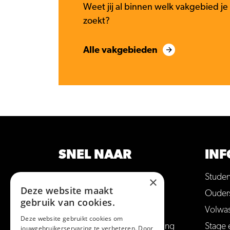
Weet jij al binnen welk vakgebied je
zoekt?
Alle vakgebieden
SNEL NAAR
INF
Opleidingen
Stude
×
Deze website maakt
Hulp bij studiekeuze
Ouder
gebruik van cookies.
Open dagen en meer
Volwa
Deze website gebruikt cookies om
Aanmelden voor een opleiding
Stage 
jouwgebruikerservaring te verbeteren. Door