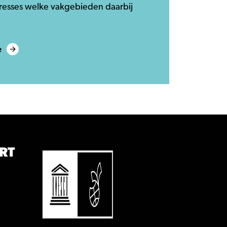
resses welke vakgebieden daarbij
e
RT