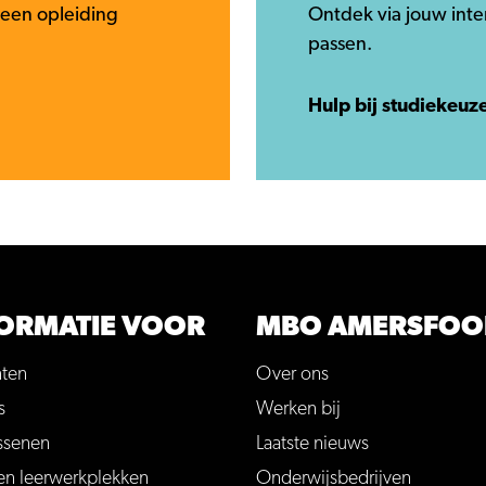
 een opleiding
Ontdek via jouw inte
passen.
Hulp bij studiekeuz
ORMATIE VOOR
MBO AMERSFOO
nten
Over ons
s
Werken bij
ssenen
Laatste nieuws
en leerwerkplekken
Onderwijsbedrijven