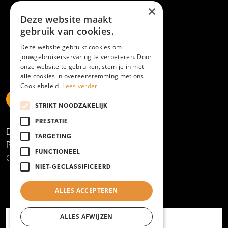
×
Deze website maakt
gebruik van cookies.
Deze website gebruikt cookies om
jouwgebruikerservaring te verbeteren. Door
onze website te gebruiken, stem je in met
alle cookies in overeenstemming met ons
Cookiebeleid.
Lees verder
STRIKT NOODZAKELIJK
https://www.linkedin.com/school/mboamersfoort
https://www.instagram.com/mboamersfoort/
https://www.facebook.com/MBOAmersfoort
https://www.youtube.com/channel/UCQTy6iqL
https://www.tiktok.com/@mboamersfoort
PRESTATIE
Disclaimer
TARGETING
Privacy- en cookieverklaring
FUNCTIONEEL
Copyright 2025
NIET-GECLASSIFICEERD
ALLES ACCEPTEREN
ALLES AFWIJZEN