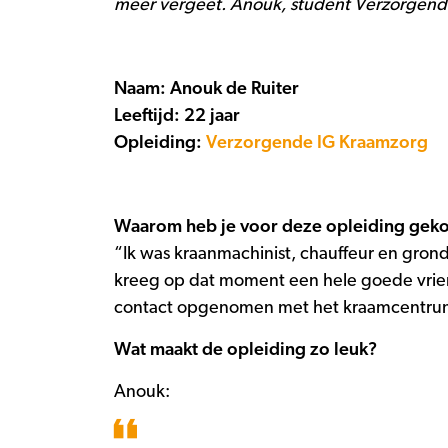
meer vergeet. Anouk, student Verzorgend I
Naam: Anouk de Ruiter
Leeftijd: 22 jaar
Opleiding:
Verzorgende IG Kraamzorg
Waarom heb je voor deze opleiding gek
“Ik was kraanmachinist, chauffeur en gron
kreeg op dat moment een hele goede vriend
contact opgenomen met het kraamcentrum 
Wat maakt de opleiding zo leuk?
Anouk: