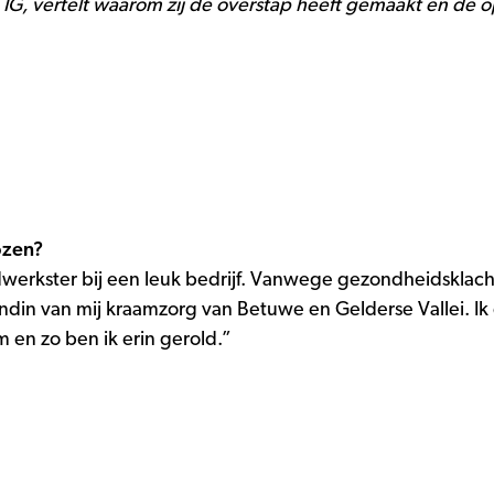
G, vertelt waarom zij de overstap heeft gemaakt en de op
ozen?
dwerkster bij een leuk bedrijf. Vanwege gezondheidsklach
in van mij kraamzorg van Betuwe en Gelderse Vallei. Ik d
en zo ben ik erin gerold.”