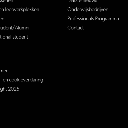
ssenen
Laatste nieuws
en leerwerkplekken
Onderwijsbedrijven
en
Professionals Programma
tudent/Alumni
Contact
tional student
imer
ersfoort
mersfoort/
m/MBOAmersfoort
be.com/channel/UCQTy6iqLXu4Q6_ZT-7j0UGw
y- en cookieverklaring
ight 2025