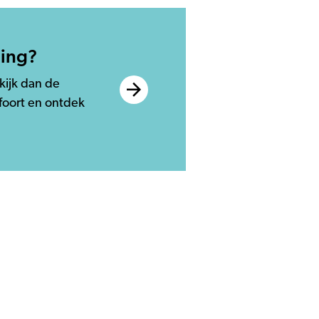
ding?
kijk dan de
foort en ontdek