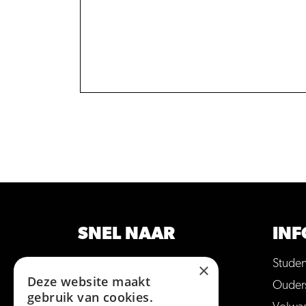
SNEL NAAR
INF
Opleidingen
Stude
×
Deze website maakt
Hulp bij studiekeuze
Ouder
gebruik van cookies.