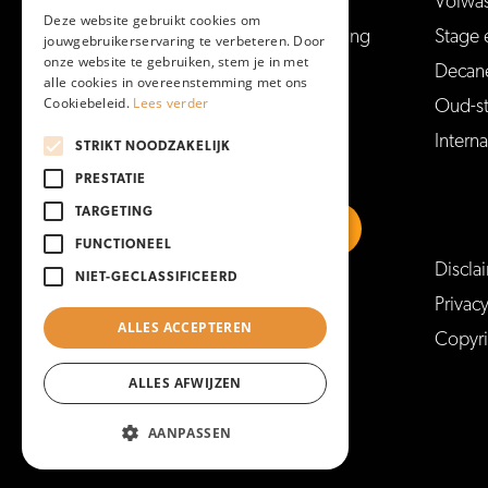
Open dagen en meer
Volwa
Deze website gebruikt cookies om
Aanmelden voor een opleiding
Stage 
jouwgebruikerservaring te verbeteren. Door
onze website te gebruiken, stem je in met
Vakantie en vrije dagen
Decan
alle cookies in overeenstemming met ons
Cookiebeleid.
Lees verder
Veelgestelde vragen
Oud-s
Interna
STRIKT NOODZAKELIJK
PRESTATIE
TARGETING
FUNCTIONEEL
Discla
NIET-GECLASSIFICEERD
https://www.linkedin.com/school/mboam
https://www.instagram.com/mboa
https://www.facebook.co
https://www.youtu
Privac
ALLES ACCEPTEREN
Copyr
https://www.tiktok.com/@mboamersfoort
ALLES AFWIJZEN
AANPASSEN