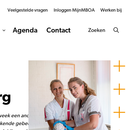
Veelgestelde vragen
Inloggen MijnMBOA
Werken bij
Agenda
Contact
Zoeken
rg
e week een andere werkplek. Als
kende gebeurtenissen mee, die je niet