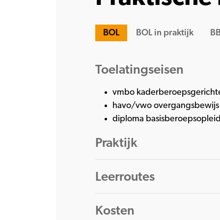
BOL
BOL in praktijk
BB
Toelatingseisen
vmbo kaderberoepsgerichte
havo/vwo overgangsbewijs v
diploma basisberoepsopleid
Praktijk
Leerroutes
Kosten