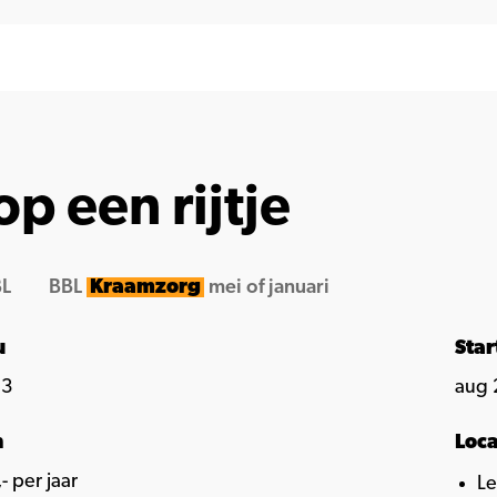
op een rijtje
L
BBL
Kraamzorg
mei of januari
u
Sta
 3
aug 
n
Loca
- per jaar
L