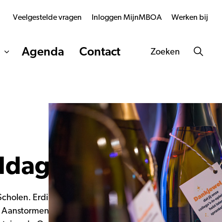
Veelgestelde vragen
Inloggen MijnMBOA
Werken bij
Agenda
Contact
Zoeken
ddag 2024!
holen. Erdinç Saçan gaf een inspirerende
or Aanstormend Onderwijstalent uitgereikt