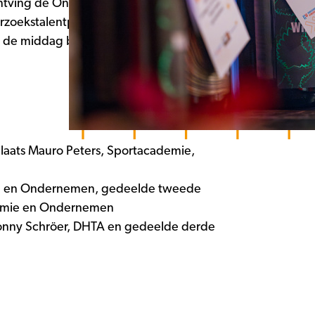
ntving de Onderzoekstalentprijs voor de
oekstalentprijs voor de PDG met zijn
rd de middag beëindigd met de
plaats Mauro Peters, Sportacademie,
omie en Ondernemen, gedeelde tweede
nomie en Ondernemen
Conny Schröer, DHTA en gedeelde derde