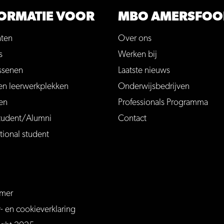
ORMATIE VOOR
MBO AMERSFOO
nten
Over ons
s
Werken bij
ssenen
Laatste nieuws
en leerwerkplekken
Onderwijsbedrijven
en
Professionals Programma
tudent/Alumni
Contact
tional student
imer
ersfoort
mersfoort/
m/MBOAmersfoort
be.com/channel/UCQTy6iqLXu4Q6_ZT-7j0UGw
y- en cookieverklaring