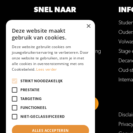
SNEL NAAR
INF
Opleidingen
Stude
×
Deze website maakt
Hulp bij studiekeuze
Ouder
gebruik van cookies.
Open dagen en meer
Volwa
Deze website gebruikt cookies om
Aanmelden voor een opleiding
Stage 
jouwgebruikerservaring te verbeteren. Door
onze website te gebruiken, stem je in met
Vakantie en vrije dagen
Decan
alle cookies in overeenstemming met ons
Cookiebeleid.
Lees verder
Veelgestelde vragen
Oud-s
Interna
STRIKT NOODZAKELIJK
PRESTATIE
TARGETING
FUNCTIONEEL
Discla
NIET-GECLASSIFICEERD
https://www.linkedin.com/school/mboam
https://www.instagram.com/mboa
https://www.facebook.co
https://www.youtu
Privac
ALLES ACCEPTEREN