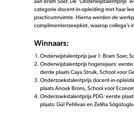
aan Bram Soer. De ‘Onderwijstalentprijs' 
categorie docent-in-opleiding met haar l
practicumruimte. Hierna werden de werkp
complimentenzeepkist, waarop collega’s i
Winnaars:
Onderwijstalentprijs jaar 1: Bram Soer
Onderwijstalentprijs hogerejaars: eers
derde plaats Caya Struik, School voor 
Onderzoekstalentprijs docent-in-oplei
plaats Anouk Brons, School voor Econ
Onderzoekstalentprijs PDG: eerste pla
plaats: Gül Pehlivan en Zeliha Sögütogl