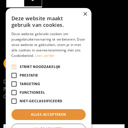
×
Deze website maakt
gebruik van cookies.
Deze website gebruikt cookies om
jouwgebruikerservaring te verbeteren. Door
onze website te gebruiken, stem je in met
alle cookies in overeenstemming met ons
Cookiebeleid.
Lees verder
STRIKT NOODZAKELIJK
https://www.linkedin.com/school/mboamersfoort
https://www.instagram.com/mboamersfoort/
https://www.facebook.com/MBOAmersfoort
https://www.youtube.com/channel/UCQTy6iqL
https://www.tiktok.com/@mboamersfoort
PRESTATIE
Disclaimer
TARGETING
Privacy- en cookieverklaring
FUNCTIONEEL
Copyright 2025
NIET-GECLASSIFICEERD
ALLES ACCEPTEREN