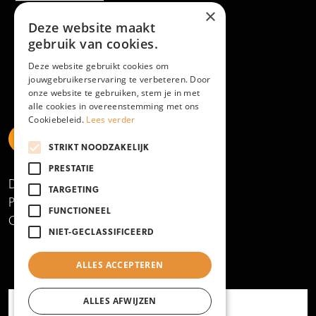
×
Deze website maakt
gebruik van cookies.
Deze website gebruikt cookies om
jouwgebruikerservaring te verbeteren. Door
onze website te gebruiken, stem je in met
alle cookies in overeenstemming met ons
Cookiebeleid.
Lees verder
STRIKT NOODZAKELIJK
https://www.linkedin.com/school/mboamersfoort
https://www.instagram.com/mboamersfoort/
https://www.facebook.com/MBOAmersfoort
https://www.youtube.com/channel/UCQTy6iqL
https://www.tiktok.com/@mboamersfoort
PRESTATIE
Disclaimer
TARGETING
Privacy- en cookieverklaring
FUNCTIONEEL
Copyright 2025
NIET-GECLASSIFICEERD
ALLES ACCEPTEREN
ALLES AFWIJZEN