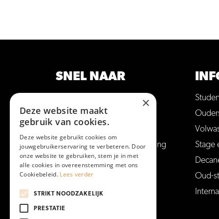
SNEL NAAR
INF
Opleidingen
Stude
×
Deze website maakt
Hulp bij studiekeuze
Ouder
gebruik van cookies.
Open dagen en meer
Volwa
Deze website gebruikt cookies om
Aanmelden voor een opleiding
Stage 
jouwgebruikerservaring te verbeteren. Door
onze website te gebruiken, stem je in met
Vakantie en vrije dagen
Decan
alle cookies in overeenstemming met ons
Cookiebeleid.
Lees verder
Veelgestelde vragen
Oud-s
Interna
STRIKT NOODZAKELIJK
PRESTATIE