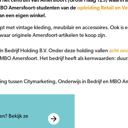
n het centrum van Amersfoort (Grote Haag 125) waarin 
MBO Amersfoort-studenten van de
opleiding Retail en V
van een eigen winkel.
t met vintage kleding, meubilair en accessoires. Ook is er 
aar originele Amersfoort-artikelen te koop zijn.
In Bedrijf Holding B.V. Onder deze holding vallen
acht ond
 MBO Amersfoort. Het bedrijf heeft als kernwaarden: du
ng tussen Citymarketing, Onderwijs in Bedrijf en MBO Am
en? Bekijk ze