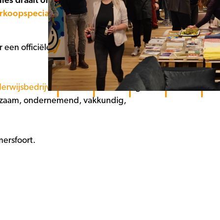
alles draait om hergebruik, duurzaamheid
erkoopspecialist.
De studenten leren in de
een officiële ‘Tijd voor Amersfoort’-
erwijsbedrijven
die allen in hun vakgebied
urzaam, ondernemend, vakkundig,
ersfoort.