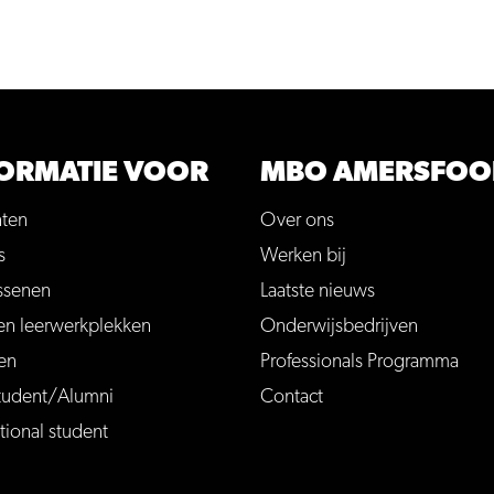
ORMATIE VOOR
MBO AMERSFOO
nten
Over ons
s
Werken bij
ssenen
Laatste nieuws
en leerwerkplekken
Onderwijsbedrijven
en
Professionals Programma
tudent/Alumni
Contact
tional student