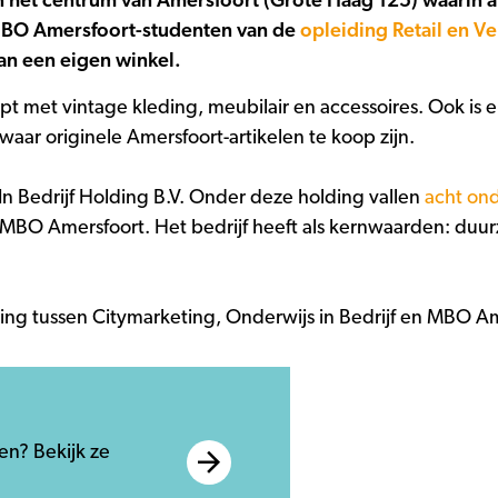
n het centrum van Amersfoort (Grote Haag 125) waarin 
MBO Amersfoort-studenten van de
opleiding Retail en V
van een eigen winkel.
t met vintage kleding, meubilair en accessoires. Ook is er 
aar originele Amersfoort-artikelen te koop zijn.
In Bedrijf Holding B.V. Onder deze holding vallen
acht ond
 MBO Amersfoort. Het bedrijf heeft als kernwaarden: du
ng tussen Citymarketing, Onderwijs in Bedrijf en MBO Am
en? Bekijk ze