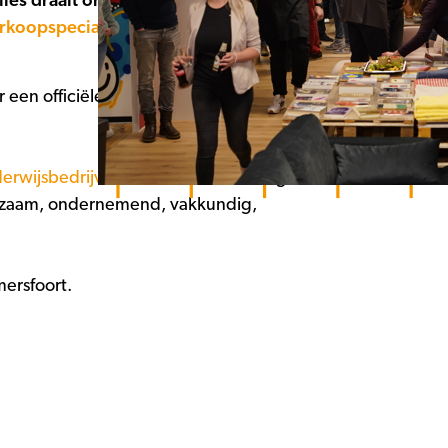
alles draait om hergebruik, duurzaamheid
erkoopspecialist.
De studenten leren in de
een officiële ‘Tijd voor Amersfoort’-
erwijsbedrijven
die allen in hun vakgebied
urzaam, ondernemend, vakkundig,
ersfoort.