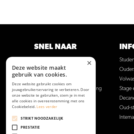
SNEL NAAR
INF
Opleidingen
Stude
×
Deze website maakt
Hulp bij studiekeuze
Ouder
gebruik van cookies.
Open dagen en meer
Volwa
Deze website gebruikt cookies om
Aanmelden voor een opleiding
Stage 
jouwgebruikerservaring te verbeteren. Door
onze website te gebruiken, stem je in met
Vakantie en vrije dagen
Decan
alle cookies in overeenstemming met ons
Cookiebeleid.
Lees verder
Veelgestelde vragen
Oud-s
Interna
STRIKT NOODZAKELIJK
PRESTATIE