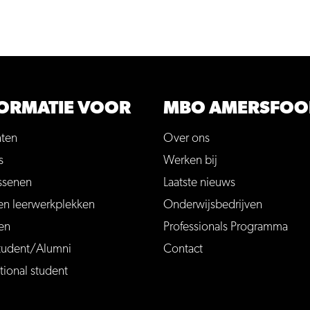
ORMATIE VOOR
MBO AMERSFOO
nten
Over ons
s
Werken bij
ssenen
Laatste nieuws
en leerwerkplekken
Onderwijsbedrijven
en
Professionals Programma
tudent/Alumni
Contact
tional student