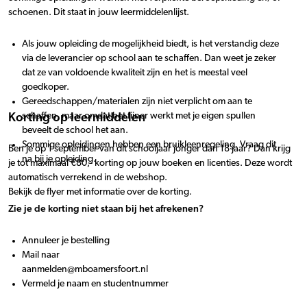
schoenen. Dit staat in jouw leermiddelenlijst.
Als jouw opleiding de mogelijkheid biedt, is het verstandig deze
via de leverancier op school aan te schaffen. Dan weet je zeker
dat ze van voldoende kwaliteit zijn en het is meestal veel
goedkoper.
Gereedschappen/materialen zijn niet verplicht om aan te
schaffen, maar omdat het fijner werkt met je eigen spullen
Korting op leermiddelen
beveelt de school het aan.
Sommige opleidingen hebben een bruikleenregeling. Vraag dit
Ben je op 1 september van dit schooljaar jonger dan 18 jaar? Dan krijg
na bij je opleiding.
je tot maximaal €80,- korting op jouw boeken en licenties. Deze wordt
automatisch verrekend in de webshop.
Bekijk de flyer met informatie over de korting.
Zie je de korting niet staan bij het afrekenen?
Annuleer je bestelling
Mail naar
aanmelden@mboamersfoort.nl
Vermeld je naam en studentnummer