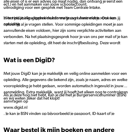
alle eisen of is er een advies op maat nodig, dan ontvang je eerst een
ect.) en het aanmaken van jouw schoolaccount.
uitnodiging voor een gesprek met Team Centrale Intake.
Hier vind je alle uitgebreide informatie over Aanmelden voor een
In het plaatsingsgesprek maken we graag kennis met je. Ook kan jij
opleiding
natuurlijk al je vragen stellen. Voor sommige opleidingen moet je aan
aanvullende eisen voldoen, hier zijn soms verplichte activiteiten aan
verbonden. Na het plaatsingsgesprek hoor je van ons per mail of je kan
starten met de opleiding, dit heet de inschrijfbeslissing. Deze wordt
vanaf februari verstuurd voor de opleidingen die in augustus starten.
Wat is een DigiD?
Nadat je bent geplaatst, ontvang je een uitnodiging voor de
kennismakingsbijeenkomst van je opleiding. Deze vindt meestal plaats
vóór de zomervakantie. Hier maak je kennis met je klasgenoten en
Met jouw DigiD kan je je makkelijk en veilig online aanmelden voor een
docenten en ontvang je praktische informatie over de start van je
opleiding. Alle gegevens die bekend zijn, zoals je naam, adres en welke
opleiding.
vooropleiding je hebt gedaan, worden automatisch ingevuld in jouw
aanmelding. Extra makkelijk, want jij hoeft het alleen nog te controleren
Als je deze nog niet hebt, kan je die met je Burgerservicenummer (BSN)
en wij weten zeker dat het klopt!
aanvragen op
www.digid.nl
. Je kan je BSN vinden op bijvoorbeeld je paspoort, ID-kaart of je
rijbewijs als je die hebt.
Waar bestel ik mijn boeken en andere