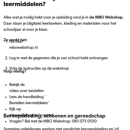
leermiddelen?
Alles wat je nodig hebt voor je opleiding vind je in
de MBO Webshop
.
Daar staan je (digitale) leerboeken, kleding en materialen voor het
schooljaar al voor je klaar.
Zo werkt het:
Ga naar
mbowebshop.nl
Log in met de gegevens die je van school hebt ontvangen
Volg de instructies op de webshop
Hulp nodig?
Bekijk de
video over bestellen
Lees de handleiding '
Bestellen leermiddelen'
Kijk op
mbowebshop.nl/support
Beroepskleding, schoenen en gereedschap
Vragen? Bel met de MBO Webshop: 085 075 0550
Sommige opleidingen werken met verplichte beroepskleding en/of