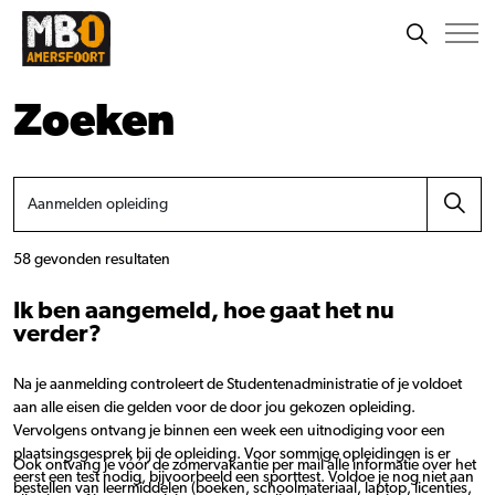
Zoeken
58 gevonden resultaten
Ik ben aangemeld, hoe gaat het nu
verder?
Na je aanmelding controleert de Studentenadministratie of je voldoet
aan alle eisen die gelden voor de door jou gekozen opleiding.
Vervolgens ontvang je binnen een week een uitnodiging voor een
plaatsingsgesprek bij de opleiding. Voor sommige opleidingen is er
Ook ontvang je vóór de zomervakantie per mail alle informatie over het
eerst een test nodig, bijvoorbeeld een sporttest. Voldoe je nog niet aan
bestellen van leermiddelen (boeken, schoolmateriaal, laptop, licenties,