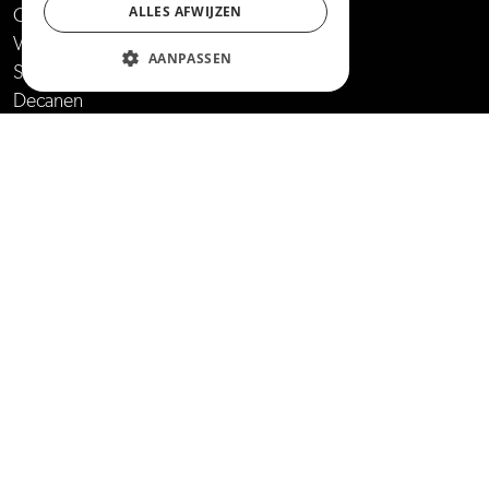
ALLES AFWIJZEN
Ouders
Volwassenen
AANPASSEN
Stage en leerwerkplekken
Decanen
Oud-student/Alumni
International student
MBO AMERSFOORT
Over ons
Werken bij
Laatste nieuws
Onderwijsbedrijven
Professionals Programma
Contact