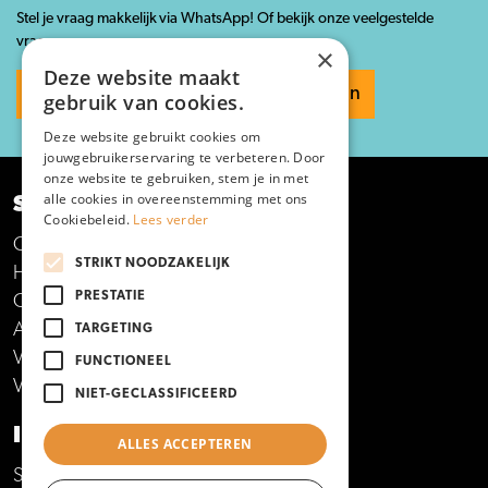
Stel je vraag makkelijk via WhatsApp! Of bekijk onze veelgestelde
vragen.
×
Deze website maakt
Whatsapp ons
Veelgestelde vragen
gebruik van cookies.
Deze website gebruikt cookies om
jouwgebruikerservaring te verbeteren. Door
onze website te gebruiken, stem je in met
alle cookies in overeenstemming met ons
SNEL NAAR
Cookiebeleid.
Lees verder
Opleidingen
STRIKT NOODZAKELIJK
Hulp bij studiekeuze
PRESTATIE
Open dagen en meer
Aanmelden voor een opleiding
TARGETING
Vakantie en vrije dagen
FUNCTIONEEL
Veelgestelde vragen
NIET-GECLASSIFICEERD
INFORMATIE VOOR
ALLES ACCEPTEREN
Studenten