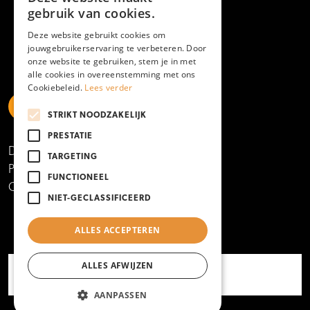
gebruik van cookies.
Deze website gebruikt cookies om
jouwgebruikerservaring te verbeteren. Door
onze website te gebruiken, stem je in met
alle cookies in overeenstemming met ons
Cookiebeleid.
Lees verder
STRIKT NOODZAKELIJK
https://www.linkedin.com/school/mboamersfoort
https://www.instagram.com/mboamersfoort/
https://www.facebook.com/MBOAmersfoort
https://www.youtube.com/channel/UCQTy6iqL
https://www.tiktok.com/@mboamersfoort
PRESTATIE
Disclaimer
TARGETING
Privacy- en cookieverklaring
FUNCTIONEEL
Copyright 2025
NIET-GECLASSIFICEERD
ALLES ACCEPTEREN
ALLES AFWIJZEN
AANPASSEN