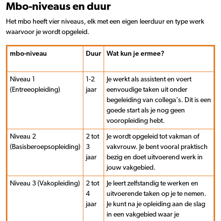
Mbo-niveaus en duur
Het mbo heeft vier niveaus, elk met een eigen leerduur en type werk
waarvoor je wordt opgeleid.
mbo-niveau
Duur
Wat kun je ermee?
Niveau 1
1-2
Je werkt als assistent en voert
(Entreeopleiding)
jaar
eenvoudige taken uit onder
begeleiding van collega's. Dit is een
goede start als je nog geen
vooropleiding hebt.
Niveau 2
2 tot
Je wordt opgeleid tot vakman of
(Basisberoepsopleiding)
3
vakvrouw. Je bent vooral praktisch
jaar
bezig en doet uitvoerend werk in
jouw vakgebied.
Niveau 3 (Vakopleiding)
2 tot
Je leert zelfstandig te werken en
4
uitvoerende taken op je te nemen.
jaar
Je kunt na je opleiding aan de slag
in een vakgebied waar je