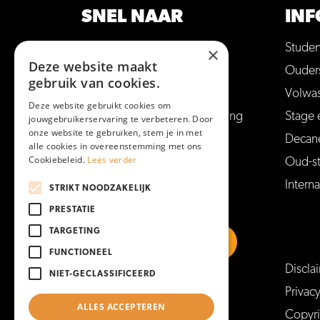
SNEL NAAR
INF
Opleidingen
Stude
×
Deze website maakt
Hulp bij studiekeuze
Ouder
gebruik van cookies.
Open dagen en meer
Volwa
Deze website gebruikt cookies om
Aanmelden voor een opleiding
Stage 
jouwgebruikerservaring te verbeteren. Door
onze website te gebruiken, stem je in met
Vakantie en vrije dagen
Decan
alle cookies in overeenstemming met ons
Cookiebeleid.
Lees verder
Veelgestelde vragen
Oud-s
Interna
STRIKT NOODZAKELIJK
PRESTATIE
TARGETING
FUNCTIONEEL
Discla
NIET-GECLASSIFICEERD
https://www.linkedin.com/school/mboam
https://www.instagram.com/mboa
https://www.facebook.co
https://www.youtu
Privac
ALLES ACCEPTEREN
Copyr
https://www.tiktok.com/@mboamersfoort