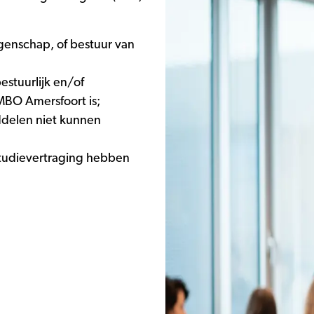
genschap, of bestuur van
stuurlijk en/of
MBO Amersfoort is;
iddelen niet kunnen
tudievertraging hebben