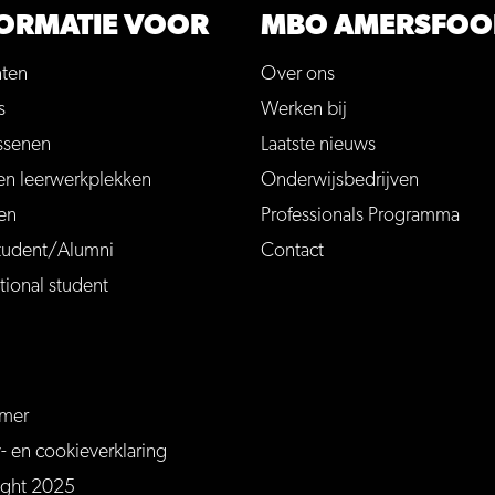
ORMATIE VOOR
MBO AMERSFOO
nten
Over ons
s
Werken bij
ssenen
Laatste nieuws
en leerwerkplekken
Onderwijsbedrijven
en
Professionals Programma
tudent/Alumni
Contact
tional student
imer
ersfoort
mersfoort/
m/MBOAmersfoort
be.com/channel/UCQTy6iqLXu4Q6_ZT-7j0UGw
y- en cookieverklaring
ight 2025