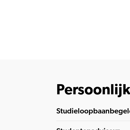
Persoonlij
Studieloopbaanbegele