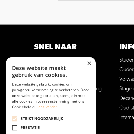
SNEL NAAR
INF
Opleidingen
Stude
×
Deze website maakt
Hulp bij studiekeuze
Ouder
gebruik van cookies.
Open dagen en meer
Volwa
Deze website gebruikt cookies om
Aanmelden voor een opleiding
Stage 
jouwgebruikerservaring te verbeteren. Door
onze website te gebruiken, stem je in met
Vakantie en vrije dagen
Decan
alle cookies in overeenstemming met ons
Cookiebeleid.
Lees verder
Veelgestelde vragen
Oud-s
Interna
STRIKT NOODZAKELIJK
PRESTATIE