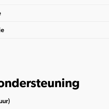
e
ie
 ondersteuning
uur)