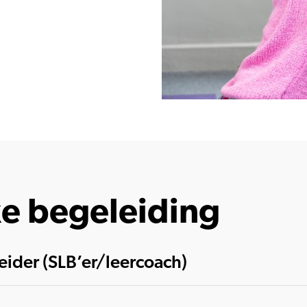
ke begeleiding
ider (SLB’er/leercoach)