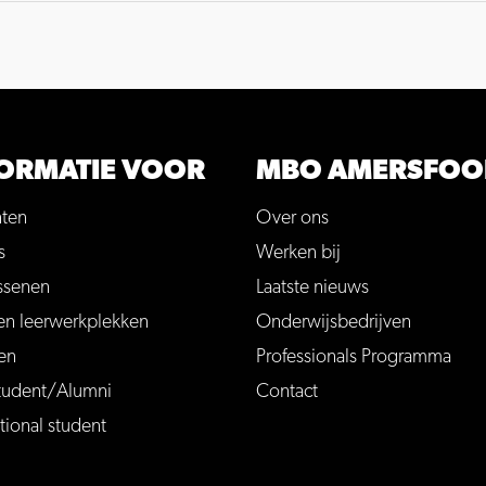
ORMATIE VOOR
MBO AMERSFOO
nten
Over ons
s
Werken bij
ssenen
Laatste nieuws
en leerwerkplekken
Onderwijsbedrijven
en
Professionals Programma
tudent/Alumni
Contact
tional student