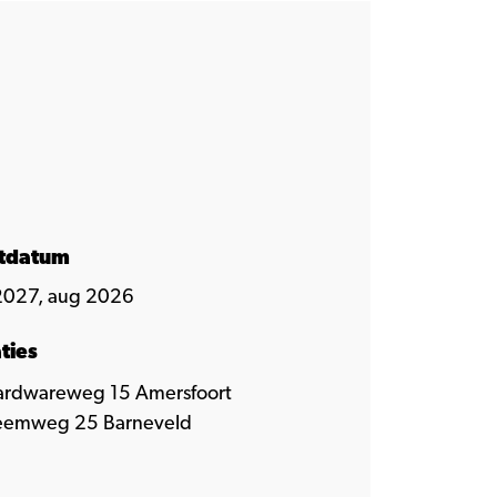
rtdatum
2027, aug 2026
ties
ardwareweg 15 Amersfoort
eemweg 25 Barneveld