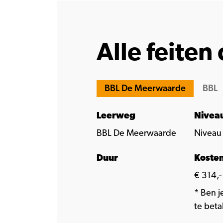
Alle feiten 
BBL De Meerwaarde
BBL
Leerweg
Nivea
BBL De Meerwaarde
Niveau
Duur
Koste
€ 314,-
* Ben j
te beta