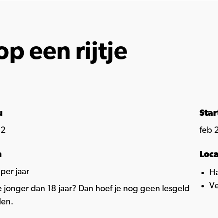
op een rijtje
u
Sta
 2
feb 
n
Loca
 per jaar
H
V
e jonger dan 18 jaar? Dan hoef je nog geen lesgeld
len.