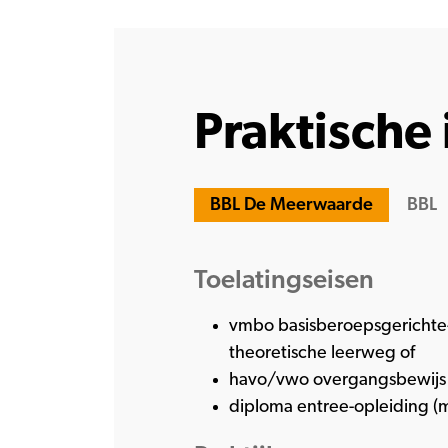
Praktische 
BBL De Meerwaarde
BBL
Toelatingseisen
vmbo basisberoepsgerichte
theoretische leerweg of
havo/vwo overgangsbewijs v
diploma entree-opleiding (