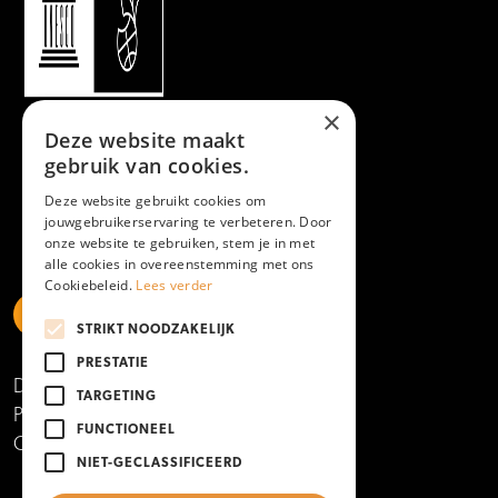
×
Deze website maakt
gebruik van cookies.
Deze website gebruikt cookies om
jouwgebruikerservaring te verbeteren. Door
onze website te gebruiken, stem je in met
alle cookies in overeenstemming met ons
Cookiebeleid.
Lees verder
STRIKT NOODZAKELIJK
https://www.linkedin.com/school/mboamersfoort
https://www.instagram.com/mboamersfoort/
https://www.facebook.com/MBOAmersfoort
https://www.youtube.com/channel/UCQTy6iqL
https://www.tiktok.com/@mboamersfoort
PRESTATIE
Disclaimer
TARGETING
Privacy- en cookieverklaring
FUNCTIONEEL
Copyright 2025
NIET-GECLASSIFICEERD