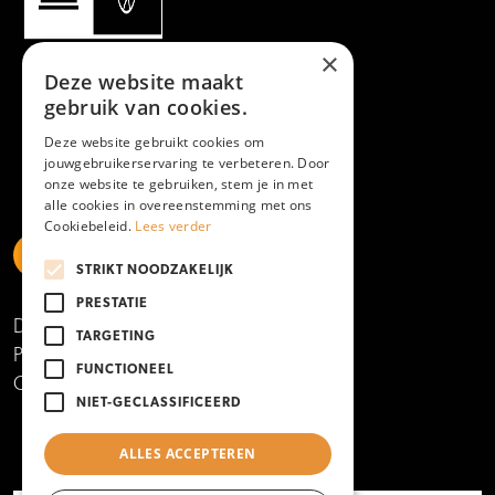
×
Deze website maakt
gebruik van cookies.
Deze website gebruikt cookies om
jouwgebruikerservaring te verbeteren. Door
onze website te gebruiken, stem je in met
alle cookies in overeenstemming met ons
Cookiebeleid.
Lees verder
STRIKT NOODZAKELIJK
https://www.linkedin.com/school/mboamersfoort
https://www.instagram.com/mboamersfoort/
https://www.facebook.com/MBOAmersfoort
https://www.youtube.com/channel/UCQTy6iqL
https://www.tiktok.com/@mboamersfoort
PRESTATIE
Disclaimer
TARGETING
Privacy- en cookieverklaring
FUNCTIONEEL
Copyright 2025
NIET-GECLASSIFICEERD
ALLES ACCEPTEREN