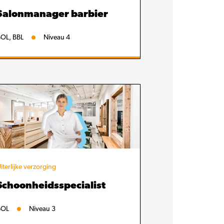
Salonmanager barbier
OL, BBL
Niveau 4
iterlijke verzorging
Schoonheidsspecialist
BOL
Niveau 3