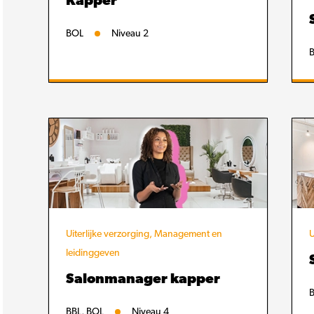
Kapper
BOL
Niveau 2
B
Uiterlijke verzorging, Management en
U
leidinggeven
Salonmanager kapper
BBL, BOL
Niveau 4