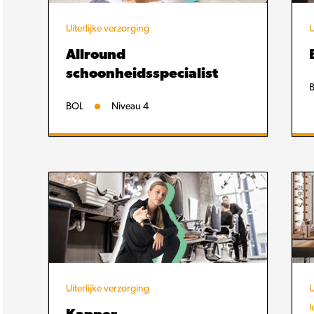
Uiterlijke verzorging
U
Allround
schoonheidsspecialist
BOL
Niveau 4
Uiterlijke verzorging
U
l