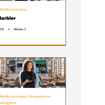
iterlijke verzorging
Barbier
BOL
Niveau 2
iterlijke verzorging, Management en
eidinggeven