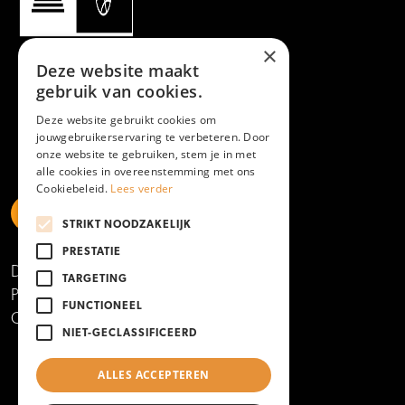
×
Deze website maakt
gebruik van cookies.
Deze website gebruikt cookies om
jouwgebruikerservaring te verbeteren. Door
onze website te gebruiken, stem je in met
alle cookies in overeenstemming met ons
Cookiebeleid.
Lees verder
STRIKT NOODZAKELIJK
https://www.linkedin.com/school/mboamersfoort
https://www.instagram.com/mboamersfoort/
https://www.facebook.com/MBOAmersfoort
https://www.youtube.com/channel/UCQTy6iqL
https://www.tiktok.com/@mboamersfoort
PRESTATIE
Disclaimer
TARGETING
Privacy- en cookieverklaring
FUNCTIONEEL
Copyright 2025
NIET-GECLASSIFICEERD
ALLES ACCEPTEREN