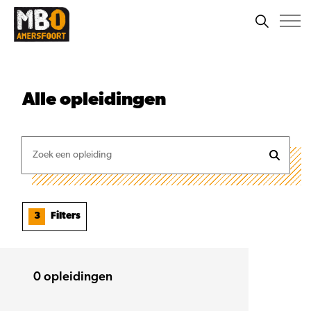
Alle
opleidingen
3
Filters
0
opleidingen