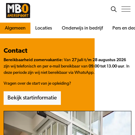
Algemeen
Locaties
Onderwijs in bedrijf
Pers en de
Contact
Bereikbaarheid zomervakantie:
Van
27 juli t/m 28 augustus 2026
zijn wij telefonisch en per e-mail bereikbaar van
09.00 tot 13.00 uur
. In
deze periode zijn wij niet bereikbaar via WhatsApp.
Vragen over de start van je opleiding?
Bekijk startinformatie