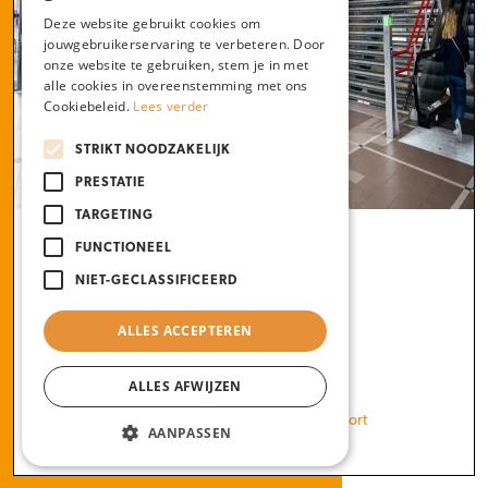
Deze website gebruikt cookies om
jouwgebruikerservaring te verbeteren. Door
onze website te gebruiken, stem je in met
alle cookies in overeenstemming met ons
Cookiebeleid.
Lees verder
STRIKT NOODZAKELIJK
PRESTATIE
TARGETING
FUNCTIONEEL
First Class
NIET-GECLASSIFICEERD
033 4612 254
ALLES ACCEPTEREN
info@firstclassamersfoort.nl
ALLES AFWIJZEN
First Class, Piet Mondriaanplein 7, Amersfoort
AANPASSEN