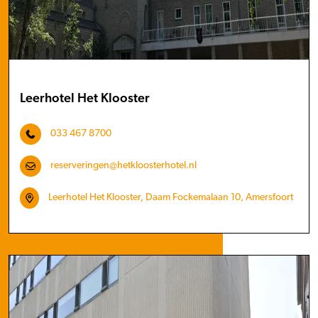
Leerhotel Het Klooster
033 467 8700
reserveringen@hetkloosterhotel.nl
Leerhotel Het Klooster, Daam Fockemalaan 10, Amersfoort