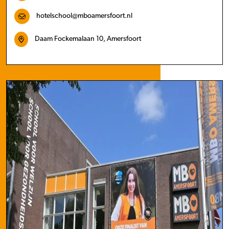
hotelschool@mboamersfoort.nl
Daam Fockemalaan 10, Amersfoort