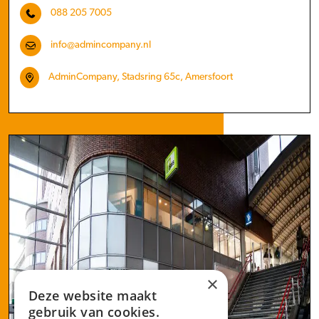
088 205 7005
info@admincompany.nl
AdminCompany, Stadsring 65c, Amersfoort
×
Deze website maakt
gebruik van cookies.