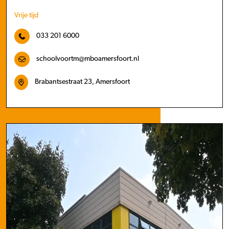
Vrije tijd
033 201 6000
schoolvoortm@mboamersfoort.nl
Brabantsestraat 23, Amersfoort