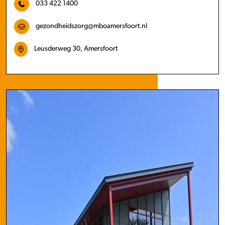
033 422 1400
gezondheidszorg@mboamersfoort.nl
Leusderweg 30, Amersfoort