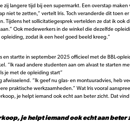
 zij langere tijd bij een supermarkt. Een overstap maken 
p niet te zetten,” vertelt Iris. Toch veranderde dit toen 
. Tijdens het sollicitatiegesprek vertelden ze dat ik ook
aan.” Ook medewerkers in de winkel die dezelfde opleidin
 opleiding, zodat ik een heel goed beeld kreeg.”
ers en startte in september 2025 officieel met de BBL-ople
l. “Ik raad andere studenten aan om alvast te starten met 
s je met de opleiding start”
 afwisselend. “Ik geef nu glas- en montuuradvies, heb veel
re praktische werkzaamheden.” Wat Iris vooral aanspreek
erkoop, je helpt iemand ook echt aan beter zicht. Dat vind 
rkoop, je helpt iemand ook echt aan beter zi