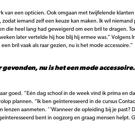
erk van een opticien. Ook omgaan met twijfelende klanten
uit, zodat iemand zelf een keuze kan maken. Ik wil niemand
en die heel lang had geweigerd om een bril te dragen. To
ken later vertelde hij hoe blij hij ermee was.” Volgens Ir
en bril vaak als raar gezien, nu is het mode accessoire.”
r gevonden, nu is het een mode accessoire.
aar goed. “Eén dag school in de week vind ik prima en da
volop plannen. “Ik ben geïnteresseerd in de cursus Contac
an lenzen aanmeten. ’’Wanneer de opleiding bij je past? Da
 geïnteresseerd bent in oogzorg en graag mensen helpt. Ge