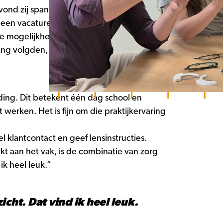
vond zij spannend. “Ik was al heel lang
er een vacature van Specsavers voorbij
 de mogelijkheid kreeg om opgeleid te
g volgden, hielpen bij haar keuze. “Zij
iding. Dit betekent één dag school en
werken. Het is fijn om die praktijkervaring
 klantcontact en geef lensinstructies.
t aan het vak, is de combinatie van zorg
ik heel leuk.”
cht. Dat vind ik heel leuk.