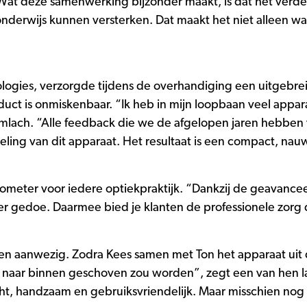
at deze samenwerking bijzonder maakt, is dat het verder
erwijs kunnen versterken. Dat maakt het niet alleen waa
hnologies, verzorgde tijdens de overhandiging een uitgebr
duct is onmiskenbaar. “Ik heb in mijn loopbaan veel appa
 glimlach. “Alle feedback die we de afgelopen jaren hebb
ling van dit apparaat. Het resultaat is een compact, nau
nometer voor iedere optiekpraktijk. “Dankzij de geavance
er gedoe. Daarmee bied je klanten de professionele zorg 
n aanwezig. Zodra Kees samen met Ton het apparaat uit de
 naar binnen geschoven zou worden”, zegt een van hen la
licht, handzaam en gebruiksvriendelijk. Maar misschien nog 