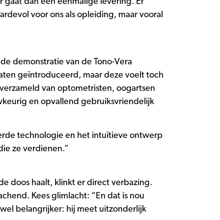
 gaat dan een eenmalige levering. Er
rdevol voor ons als opleiding, maar vooral
eide demonstratie van de Tono-Vera
raten geïntroduceerd, maar deze voelt toch
en verzameld van optometristen, oogartsen
wkeurig en opvallend gebruiksvriendelijk
erde technologie en het intuïtieve ontwerp
die ze verdienen.”
 doos haalt, klinkt er direct verbazing.
chend. Kees glimlacht: “En dat is nou
wel belangrijker: hij meet uitzonderlijk