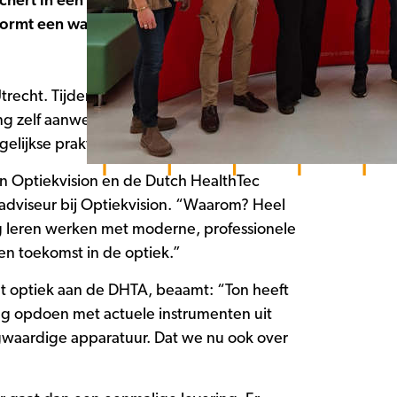
chert in een notendop. Dit innovatieve
 vormt een waardevolle aanvulling op
recht. Tijdens een feestelijk moment op
ng zelf aanwezig. Een samenwerking met
elijkse praktijk
n Optiekvision en de Dutch HealthTec
dviseur bij Optiekvision. “Waarom? Heel
ding leren werken met moderne, professionele
en toekomst in de optiek.”
 optiek aan de DHTA, beaamt: “Ton heeft
ing opdoen met actuele instrumenten uit
gwaardige apparatuur. Dat we nu ook over