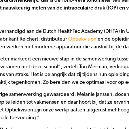
iksvriendelijk: dat is de Tono-Vera tonometer van Rei
et nauwkeurig meten van de intraoculaire druk (IOP) en
overhandigd aan de Dutch HealthTec Academy (DHTA) in Ut
brikant Reichert, distributeur
Optiekvision
en de opleidi
en werken met moderne apparatuur die aansluit bij de dag
ter markeert een nieuwe stap in de samenwerking tusse
w samen met deze school”, vertelt Ton Mesman, verkoopa
ns van straks. Het is belangrijk dat zij tijdens hun oplei
praktijk tegenkomen. Zo bereiden we ze optimaal voor op e
rige samenwerking gewaardeerd. Melanie Janssen, docent
op te leiden tot vakmensen en daar hoort bij dat ze ervar
t Optiekvision zijn onze werkplaatsen uitgerust met hoo
olle toevoeging.”