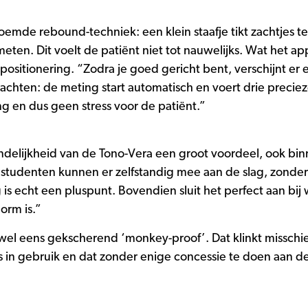
mde rebound-techniek: een klein staafje tikt zachtjes t
eten. Dit voelt de patiënt niet tot nauwelijks. Wat het ap
positionering. “Zodra je goed gericht bent, verschijnt er 
wachten: de meting start automatisch en voert drie precie
g en dus geen stress voor de patiënt.”
riendelijkheid van de Tono-Vera een groot voordeel, ook bi
ze studenten kunnen er zelfstandig mee aan de slag, zond
 is echt een pluspunt. Bovendien sluit het perfect aan bij
orm is.”
el eens gekscherend ‘monkey-proof’. Dat klinkt missch
s in gebruik en dat zonder enige concessie te doen aan 