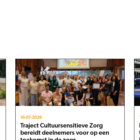
16-07-2026
Traject Cultuursensitieve Zorg
bereidt deelnemers voor op een
toekomst in de zorg