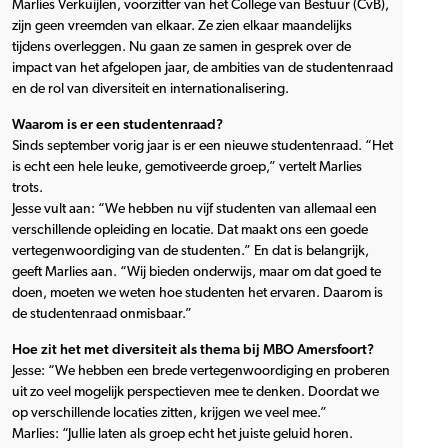
Marlies Verkuijlen, voorzitter van het College van Bestuur (CvB),
zijn geen vreemden van elkaar. Ze zien elkaar maandelijks
tijdens overleggen. Nu gaan ze samen in gesprek over de
impact van het afgelopen jaar, de ambities van de studentenraad
en de rol van diversiteit en internationalisering.
Waarom is er een studentenraad?
Sinds september vorig jaar is er een nieuwe studentenraad. “Het
is echt een hele leuke, gemotiveerde groep,” vertelt Marlies
trots.
Jesse vult aan: “We hebben nu vijf studenten van allemaal een
verschillende opleiding en locatie. Dat maakt ons een goede
vertegenwoordiging van de studenten.” En dat is belangrijk,
geeft Marlies aan. “Wij bieden onderwijs, maar om dat goed te
doen, moeten we weten hoe studenten het ervaren. Daarom is
de studentenraad onmisbaar.”
Hoe zit het met diversiteit als thema bij MBO Amersfoort?
Jesse: “We hebben een brede vertegenwoordiging en proberen
uit zo veel mogelijk perspectieven mee te denken. Doordat we
op verschillende locaties zitten, krijgen we veel mee.”
Marlies: “Jullie laten als groep echt het juiste geluid horen.