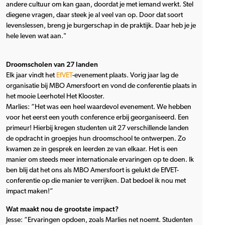
andere cultuur om kan gaan, doordat je met iemand werkt. Stel
diegene vragen, daar steek je al veel van op. Door dat soort
levenslessen, breng je burgerschap in de praktijk. Daar heb je je
hele leven wat aan."
Droomscholen van 27 landen
Elk jaar vindt het
EfVET
-evenement plaats. Vorig jaar lag de
organisatie bij MBO Amersfoort en vond de conferentie plaats in
het mooie Leerhotel Het Klooster.
Marlies: “Het was een heel waardevol evenement. We hebben
voor het eerst een youth conference erbij georganiseerd. Een
primeur! Hierbij kregen studenten uit 27 verschillende landen
de opdracht in groepjes hun droomschool te ontwerpen. Zo
kwamen ze in gesprek en leerden ze van elkaar. Het is een
manier om steeds meer internationale ervaringen op te doen. Ik
ben blij dat het ons als MBO Amersfoort is gelukt de EfVET-
conferentie op die manier te verrijken. Dat bedoel ik nou met
impact maken!”
Wat maakt nou de grootste impact?
Jesse: “Ervaringen opdoen, zoals Marlies net noemt. Studenten