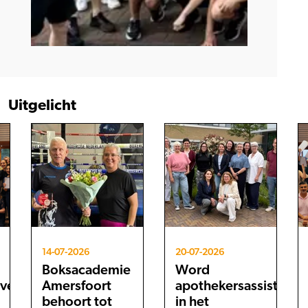
Uitgelicht
14-07-2026
20-07-2026
Boksacademie
Word
eve
Amersfoort
apothekersassistent
behoort tot
in het