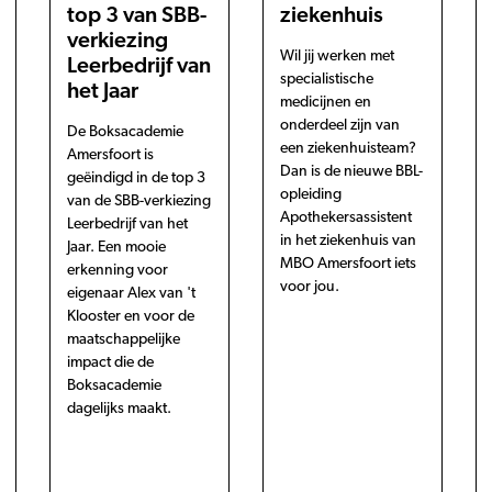
top 3 van SBB-
ziekenhuis
verkiezing
Wil jij werken met
Leerbedrijf van
specialistische
het Jaar
medicijnen en
onderdeel zijn van
De Boksacademie
een ziekenhuisteam?
Amersfoort is
Dan is de nieuwe BBL-
geëindigd in de top 3
opleiding
van de SBB-verkiezing
Apothekersassistent
Leerbedrijf van het
in het ziekenhuis van
Jaar. Een mooie
MBO Amersfoort iets
erkenning voor
voor jou.
eigenaar Alex van 't
Klooster en voor de
maatschappelijke
impact die de
Boksacademie
dagelijks maakt.