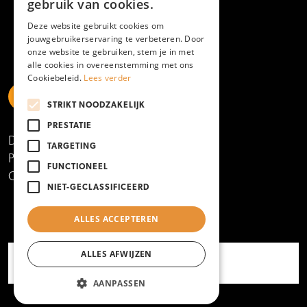
gebruik van cookies.
Deze website gebruikt cookies om
jouwgebruikerservaring te verbeteren. Door
onze website te gebruiken, stem je in met
alle cookies in overeenstemming met ons
Cookiebeleid.
Lees verder
STRIKT NOODZAKELIJK
https://www.linkedin.com/school/mboamersfoort
https://www.instagram.com/mboamersfoort/
https://www.facebook.com/MBOAmersfoort
https://www.youtube.com/channel/UCQTy6iqL
https://www.tiktok.com/@mboamersfoort
PRESTATIE
Disclaimer
TARGETING
Privacy- en cookieverklaring
FUNCTIONEEL
Copyright 2025
NIET-GECLASSIFICEERD
ALLES ACCEPTEREN
ALLES AFWIJZEN
AANPASSEN