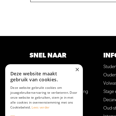
SNEL NAAR
INF
Opleidingen
Stude
×
Deze website maakt
Hulp bij studiekeuze
Ouder
gebruik van cookies.
Open dagen en meer
Volwa
Deze website gebruikt cookies om
Aanmelden voor een opleiding
Stage 
jouwgebruikerservaring te verbeteren. Door
onze website te gebruiken, stem je in met
Vakantie en vrije dagen
Decan
alle cookies in overeenstemming met ons
Cookiebeleid.
Lees verder
Veelgestelde vragen
Oud-s