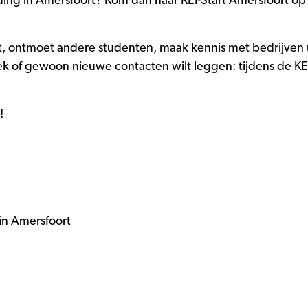
leiding in Amersfoort? Kom dan naar KEI-Start Amersfoort
, ontmoet andere studenten, maak kennis met bedrijven ui
k of gewoon nieuwe contacten wilt leggen: tijdens de KEI-S
t!
in Amersfoort