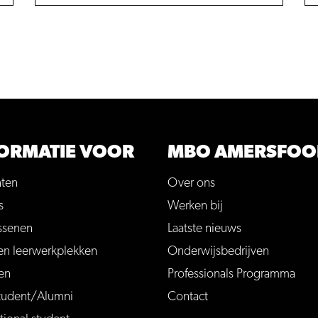
ORMATIE VOOR
MBO AMERSFOO
nten
Over ons
s
Werken bij
ssenen
Laatste nieuws
en leerwerkplekken
Onderwijsbedrijven
en
Professionals Programma
tudent/Alumni
Contact