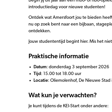
Begin jij dit jaar aan een mbo- of hbo-op
introductiedag voor nieuwe studenten!
Ontdek wat Amersfoort jou te bieden heeft
nu op zoek bent naar een bijbaan, stageple
ontdekken.
Jouw studententijd begint hier. Mis het nie
Praktische informatie
Datum
: donderdag 3 september 2026
Tijd
: 15.00 tot 18.00 uur
Locatie
: Oliemolenhof, De Nieuwe Stad 
Wat kun je verwachten?
Je kunt tijdens de KEI-Start onder andere: