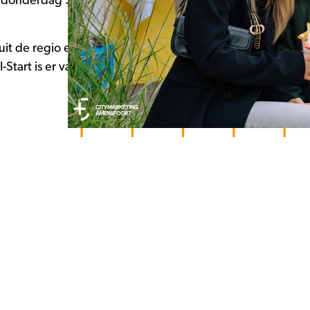
 op donderdag 3 september: dé
t de regio en scoor leuke goodies. Of je
tart is er van alles te doen en te