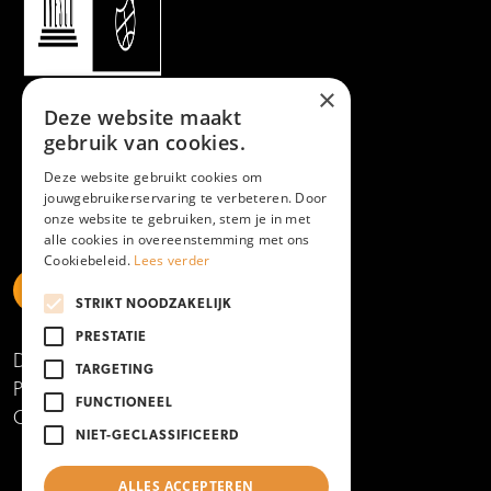
×
Deze website maakt
gebruik van cookies.
Deze website gebruikt cookies om
jouwgebruikerservaring te verbeteren. Door
onze website te gebruiken, stem je in met
alle cookies in overeenstemming met ons
Cookiebeleid.
Lees verder
STRIKT NOODZAKELIJK
https://www.linkedin.com/school/mboamersfoort
https://www.instagram.com/mboamersfoort/
https://www.facebook.com/MBOAmersfoort
https://www.youtube.com/channel/UCQTy6iqL
https://www.tiktok.com/@mboamersfoort
PRESTATIE
Disclaimer
TARGETING
Privacy- en cookieverklaring
FUNCTIONEEL
Copyright 2025
NIET-GECLASSIFICEERD
ALLES ACCEPTEREN