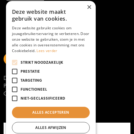
×
Deze website maakt
gebruik van cookies.
Deze website gebruikt cookies om
jouwgebruikerservaring te verbeteren. Door
onze website te gebruiken, stem je in met
alle cookies in overeenstemming met ons
Cookiebeleid.
Lees verder
STRIKT NOODZAKELIJK
https://www.linkedin.com/school/mboamersfoort
https://www.instagram.com/mboamersfoort/
https://www.facebook.com/MBOAmersfoort
https://www.youtube.com/channel/UCQTy6iqL
https://www.tiktok.com/@mboamersfoort
PRESTATIE
Disclaimer
TARGETING
Privacy- en cookieverklaring
FUNCTIONEEL
Copyright 2025
NIET-GECLASSIFICEERD
ALLES ACCEPTEREN
ALLES AFWIJZEN