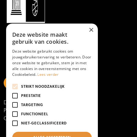
×
Deze website maakt
gebruik van cookies.
Deze website gebruikt cookies om
jouwgebruikerservaring te verbeteren. Door
onze website te gebruiken, stem je in met
alle cookies in overeenstemming met ons
Cookiebeleid.
Lees verder
STRIKT NOODZAKELIJK
https://www.linkedin.com/school/mboamersfoort
https://www.instagram.com/mboamersfoort/
https://www.facebook.com/MBOAmersfoort
https://www.youtube.com/channel/UCQTy6iqL
https://www.tiktok.com/@mboamersfoort
PRESTATIE
Disclaimer
TARGETING
Privacy- en cookieverklaring
FUNCTIONEEL
Copyright 2025
NIET-GECLASSIFICEERD