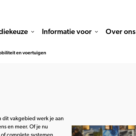
diekeuze
Informatie voor
Over ons
biliteit en voertuigen
 In dit vakgebied werk je aan
ens en meer. Of je nu
t of complete systemen