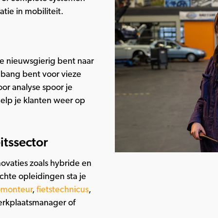
tie in mobiliteit.
s je nieuwsgierig bent naar
 bang bent voor vieze
or analyse spoor je
elp je klanten weer op
itssector
novaties zoals hybride en
ichte opleidingen sta je
omonteur
,
fietstechnicus
,
erkplaatsmanager of