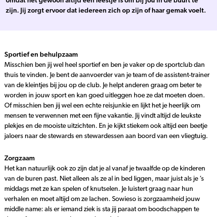
omdat het gewoon altijd een feestje is om bij jou in de buurt te
zijn. Jij zorgt ervoor dat iedereen zich op zijn of haar gemak voelt.
Sportief en behulpzaam
Misschien ben jij wel heel sportief en ben je vaker op de sportclub dan
thuis te vinden. Je bent de aanvoerder van je team of de assistent-trainer
van de kleintjes bij jou op de club. Je helpt anderen graag om beter te
worden in jouw sport en kan goed uitleggen hoe ze dat moeten doen.
Of misschien ben jij wel een echte reisjunkie en lijkt het je heerlijk om
mensen te verwennen met een fijne vakantie. Jij vindt altijd de leukste
plekjes en de mooiste uitzichten. En je kijkt stiekem ook altijd een beetje
jaloers naar de stewards en stewardessen aan boord van een vliegtuig.
Zorgzaam
Het kan natuurlijk ook zo zijn dat je al vanaf je twaalfde op de kinderen
van de buren past. Niet alleen als ze al in bed liggen, maar juist als je ’s
middags met ze kan spelen of knutselen. Je luistert graag naar hun
verhalen en moet altijd om ze lachen. Sowieso is zorgzaamheid jouw
middle name: als er iemand ziek is sta jij paraat om boodschappen te