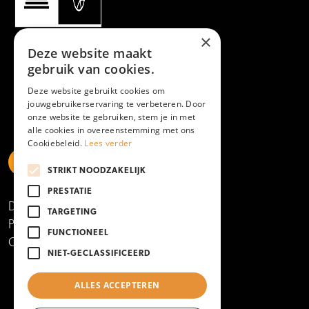
×
Deze website maakt
gebruik van cookies.
Deze website gebruikt cookies om
jouwgebruikerservaring te verbeteren. Door
onze website te gebruiken, stem je in met
alle cookies in overeenstemming met ons
Cookiebeleid.
Lees verder
STRIKT NOODZAKELIJK
https://www.linkedin.com/school/mboamersfoort
https://www.instagram.com/mboamersfoort/
https://www.facebook.com/MBOAmersfoort
https://www.youtube.com/channel/UCQTy6iqL
https://www.tiktok.com/@mboamersfoort
PRESTATIE
Disclaimer
TARGETING
Privacy- en cookieverklaring
FUNCTIONEEL
Copyright 2025
NIET-GECLASSIFICEERD
ALLES ACCEPTEREN