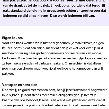
naar jou. Jij zorgt er ook voor dat voor een feestje alles geregeld is:
van de drankjes tot de muziek. En ook op school zie je dat terug: jij
pakt standaard de leiding in groepsopdrachten en zorgt ervoor dat
iedereen op tijd alles inlevert. Daar wordt iedereen blij van
.
Eigen keuzes
Voor een baas werken zie je niet snel gebeuren. Je maakt liever je eigen
keuzes. Soms is dat een risico, maar dat heb je er wel voor over. Je kijkt
met bewondering naar grote ondernemers of directeuren van mooie
bedrijven. Misschien heb je zelf al wel een eigen bedrijfje, bijvoorbeeld in
zelfgemaakte sieraden of vintage sneakers. Of misschien is dat alleen
nog maar een droom, maar weet je al wel hoe je het ongeveer aan wilt
pakken.
Verkopen en handelen
Doordat jij zo goed met mensen bent, heb jij jezelf razendsnel opgewerkt
in je bijbaan. Je hebt steeds meer taken erbij gekregen. Je neemt je
baantje dan ook behoorlijk serieus en werkt met plezier een extra dienst.
Tijdens je werk zie je al snel hoe het beter kan. En dat mensen vaak beter