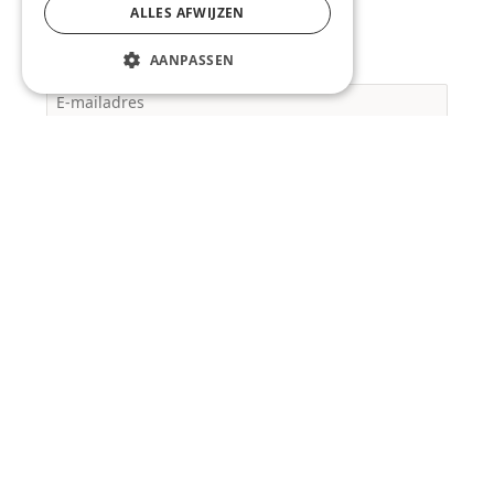
ALLES AFWIJZEN
AANPASSEN
E-mailadres
Digitaal of per post?
Je ontvangt de Studiekeuzegids standaard digitaal. Wil je
hem liever per post ontvangen? Vink dan hieronder deze
keuze aan.
Ik wil de studiekeuzegids graag per post
ontvangen
Straat
*